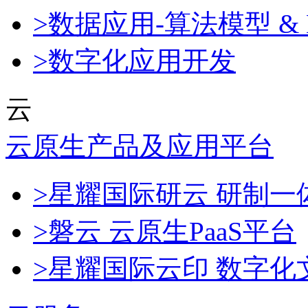
>数据应用-算法模型 & 
>数字化应用开发
云
云原生产品及应用平台
>星耀国际研云 研制
>磐云 云原生PaaS平台
>星耀国际云印 数字化