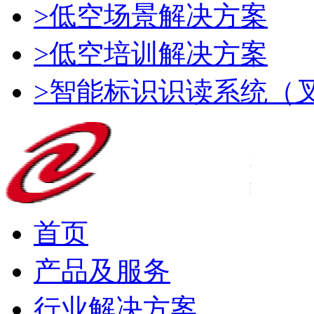
>低空场景解决方案
>低空培训解决方案
>智能标识识读系统（
首页
产品及服务
行业解决方案