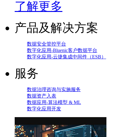
了解更多
产品及解决方案
数据安全管控平台
数字化应用-Bluenic客户数据平台
数字化应用-云捷集成中间件（ESB）
服务
数据治理咨询与实施服务
数据资产入表
数据应用-算法模型 & ML
数字化应用开发