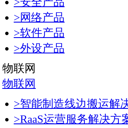
>安全产品
>网络产品
>软件产品
>外设产品
物联网
物联网
>智能制造线边搬运解
>RaaS运营服务解决方