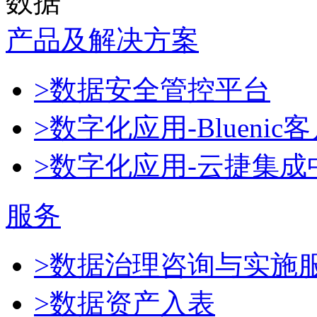
数据
产品及解决方案
>数据安全管控平台
>数字化应用-Blueni
>数字化应用-云捷集成
服务
>数据治理咨询与实施
>数据资产入表