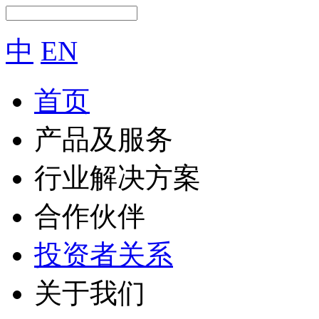
中
EN
首页
产品及服务
行业解决方案
合作伙伴
投资者关系
关于我们