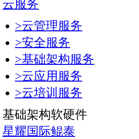
云服务
>云管理服务
>安全服务
>基础架构服务
>云应用服务
>云培训服务
基础架构软硬件
星耀国际鲲泰