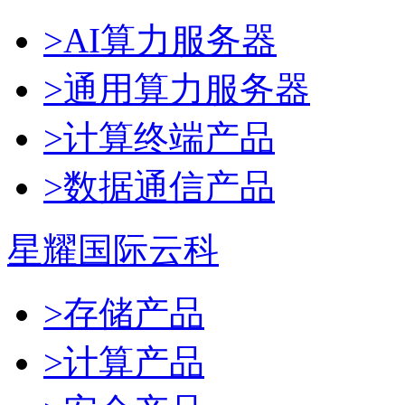
>AI算力服务器
>通用算力服务器
>计算终端产品
>数据通信产品
星耀国际云科
>存储产品
>计算产品