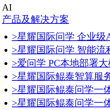
AI
产品及解决方案
>星耀国际问学 企业级A
>星耀国际问学 智能流
>爱问学 PC本地部署
>星耀国际鲲泰智算服
>星耀国际鲲泰问学一
>星耀国际鲲泰问学一体机