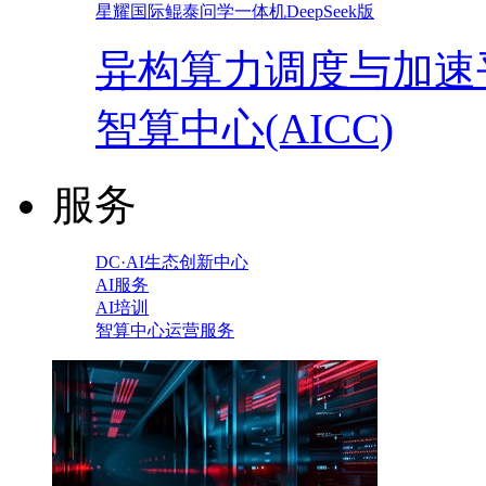
星耀国际鲲泰问学一体机DeepSeek版
异构算力调度与加速
智算中心(AICC)
服务
DC·AI生态创新中心
AI服务
AI培训
智算中心运营服务