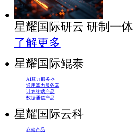
星耀国际研云 研制一
了解更多
星耀国际鲲泰
AI算力服务器
通用算力服务器
计算终端产品
数据通信产品
星耀国际云科
存储产品