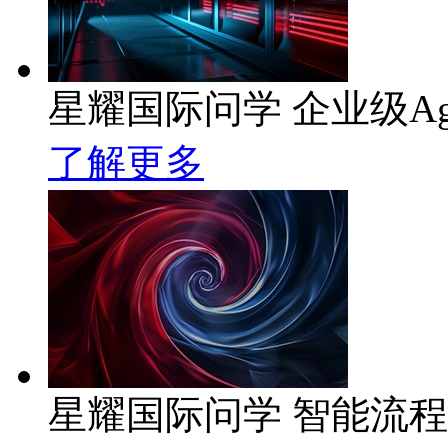
星耀国际问学 企业级Ag
了解更多
星耀国际问学 智能流