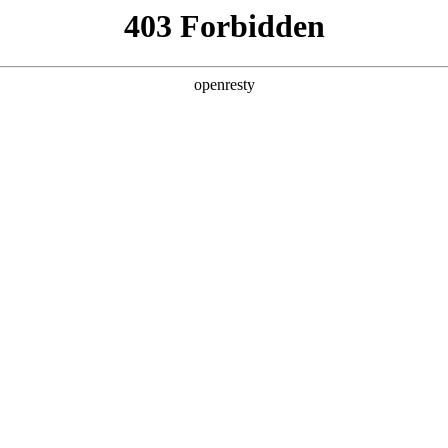
产品及服务
行业解决方案
合作伙伴
投资者关系
最初一公里”的智能新范式
2025 / 12 / 04