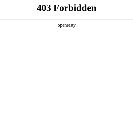
产品及服务
行业解决方案
合作伙伴
投资者关系
olarDB，共筑国产数据库新生态
2025 / 03 / 03
业正经历着前所未有的深刻变革。在此背景下，2025阿里云PolarDB
球开发者智慧，共同探讨AI及云计算领域的新技术、新趋势和新应用。
解决方案》，并在签约仪式上正式确立合作伙伴关系。