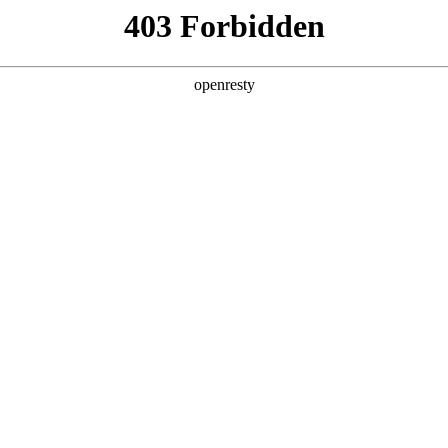
产品及服务
行业解决方案
合作伙伴
投资者关系
局：收入利润双增，AI相关收入增长11
2026 / 04 / 27
SZ）发布2026年第一季度经营业绩。
元，同比增长27.6%；归母净利实现2.4亿元，同比增长8.6%
，同比大幅增长119%。